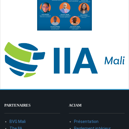
PARTENAIRES
ACIAM
BVG Mali
Présentation
The IIA
Reglement intérieur