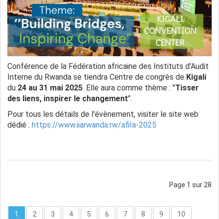
Conférence de la Fédération africaine des Instituts d'Audit
Interne du Rwanda se tiendra Centre de congrès de
Kigali
du
24 au 31 mai 2025
. Elle aura comme thème : "
Tisser
des liens, inspirer le changement
".
Pour tous les détails de l'évènement, visiter le site web
dédié :
https://www.iiarwanda.rw/afiIa-2025
Page 1 sur 28
1
2
3
4
5
6
7
8
9
10