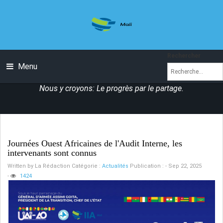
Rechercher
Menu
Nous y croyons: Le progrès par le partage.
Journées Ouest Africaines de l'Audit Interne, les
intervenants sont connus
Written by
La Rédaction
Catégorie :
Actualités
Publication : - Sep 22, 2025
-
1424