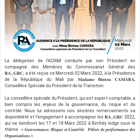
La délégation de l’ACIAM conduite par son Président en
compagnie des Membres du Commissariat Général des
𝐑𝐀_𝐆𝐑𝐂, a été reçue ce Mercredi 02 Mars 2022, à la Présidence
de la République du Mali par 𝐌𝐚𝐝𝐚𝐦𝐞 𝐁𝐢𝐧𝐭𝐨𝐮 𝐂𝐀𝐌𝐀𝐑𝐀,
Conseillère Spéciale du Président de la Transition.
La conseillère spéciale du Président, qui est expert-comptable, a
bien compris les enjeux de la gouvernance, du risque et du
contrôle. Nous lui adressons nos sincères remerciements sa
disponibilité et l’engagement à accompagner les 𝐑𝐀_𝐆𝐑𝐂 2022,
qui se tiendront les 17 et 18 Mars 2022 à Binthily lodge sous le
thème : « 𝑮𝒐𝒖𝒗𝒆𝒓𝒏𝒂𝒏𝒄𝒆, 𝑹𝒊𝒔𝒒𝒖𝒆 𝒆𝒕 𝑪𝒐𝒏𝒕𝒓ô𝒍𝒆 : 𝑷𝒊𝒍𝒊𝒆𝒓𝒔 𝒅𝒆 𝒑𝒆𝒓𝒇𝒐𝒓𝒎𝒂𝒏𝒄𝒆 𝒅𝒆𝒔
𝑶𝒓𝒈𝒂𝒏𝒊𝒔𝒂𝒕𝒊𝒐𝒏𝒔 »