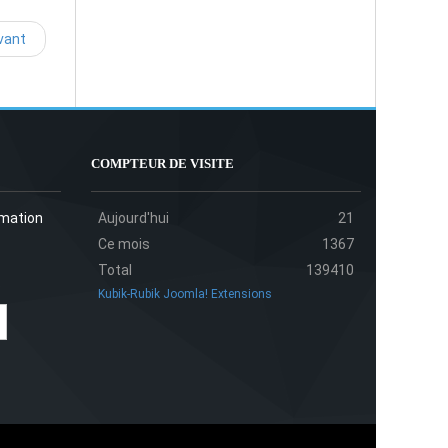
vant
COMPTEUR DE VISITE
rmation
Aujourd'hui
21
Ce mois
1367
Total
139410
Kubik-Rubik Joomla! Extensions