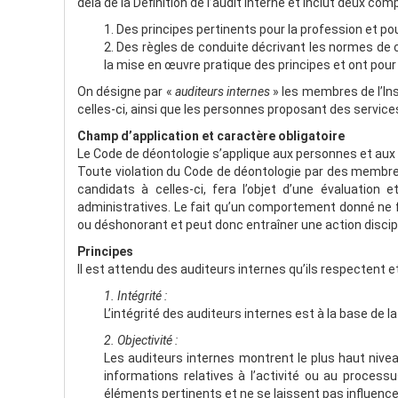
delà de la Définition de l’audit interne et inclut deux co
1. Des principes pertinents pour la profession et pour
2. Des règles de conduite décrivant les normes de
la mise en œuvre pratique des principes et ont pour
On désigne par «
auditeurs internes
» les membres de l’Inst
celles-ci, ainsi que les personnes proposant des services 
Champ d’application et caractère obligatoire
Le Code de déontologie s’applique aux personnes et aux e
Toute violation du Code de déontologie par des membres de
candidats à celles-ci, fera l’objet d’une évaluation 
administratives. Le fait qu’un comportement donné ne f
ou déshonorant et peut donc entraîner une action discipl
Principes
Il est attendu des auditeurs internes qu’ils respectent et
1. Intégrité :
L’intégrité des auditeurs internes est à la base de l
2. Objectivité :
Les auditeurs internes montrent le plus haut nivea
informations relatives à l’activité ou au proces
éléments pertinents et ne se laissent pas influencer