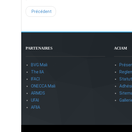
Précédent
PARTENAIRES
ACIAM
BVG Mali
Présen
The IIA
Reglem
IFACI
Statu
ONECCA Mali
Adhés
ARMDS
Sitem
UFAI
Galler
AFIIA