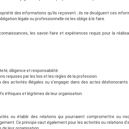
opriété des informations qu’ils reçoivent ; ils ne divulguent ces info
ligation légale ou professionnelle ne les oblige à le faire.
 connaissances, les savoir-faire et expériences requis pour la réalis
eté, diligence et responsabilité.
ions requises par les lois et les règles de la profession.
 des activités illégales ou s’engager dans des actes déshonorants 
fs éthiques et légitimes de leur organisation.
vités ou établir des relations qui pourraient compromettre ou ris
gement. Ce principe vaut également pour les activités ou relations d’
s de leur organisation.