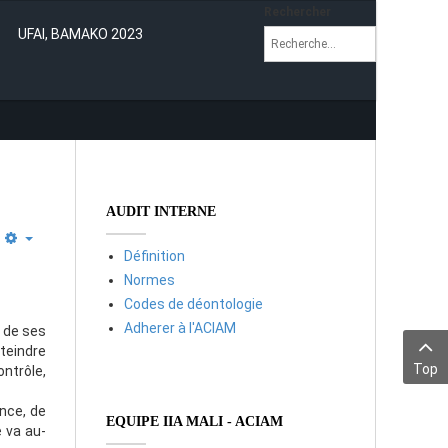
Rechercher
UFAI, BAMAKO 2023
AUDIT INTERNE
Définition
Normes
Codes de déontologie
Adherer à l'ACIAM
e de ses
tteindre
Top
ntrôle,
nce, de
EQUIPE IIA MALI - ACIAM
 va au-