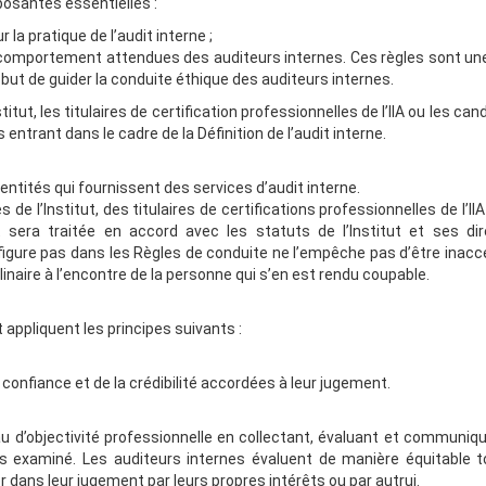
mposantes essentielles :
 la pratique de l’audit interne ;
 comportement attendues des auditeurs internes. Ces règles sont une
 but de guider la conduite éthique des auditeurs internes.
itut, les titulaires de certification professionnelles de l’IIA ou les can
entrant dans le cadre de la Définition de l’audit interne.
ntités qui fournissent des services d’audit interne.
 l’Institut, des titulaires de certifications professionnelles de l’II
et sera traitée en accord avec les statuts de l’Institut et ses dir
igure pas dans les Règles de conduite ne l’empêche pas d’être inacc
inaire à l’encontre de la personne qui s’en est rendu coupable.
 appliquent les principes suivants :
a confiance et de la crédibilité accordées à leur jugement.
u d’objectivité professionnelle en collectant, évaluant et communiqu
sus examiné. Les auditeurs internes évaluent de manière équitable t
 dans leur jugement par leurs propres intérêts ou par autrui.