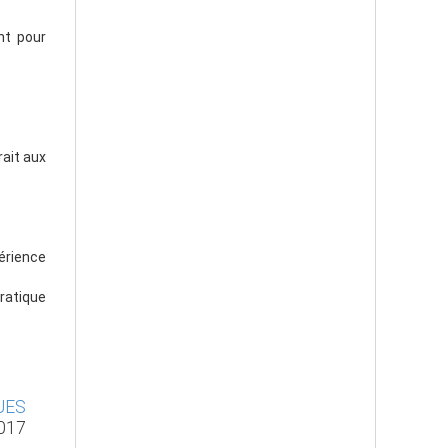
ent pour
rait aux
érience
ratique
UES
2017