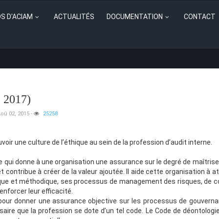
S D'ACIAM
ACTUALITÉS
DOCUMENTATION
CONTACT
2017)
Aoû 02, 2015
-
25258
oir une culture de l’éthique au sein de la profession d’audit interne.
ve qui donne à une organisation une assurance sur le degré de maîtris
t contribue à créer de la valeur ajoutée. Il aide cette organisation à a
ique et méthodique, ses processus de management des risques, de co
nforcer leur efficacité.
 pour donner une assurance objective sur les processus de gouverna
saire que la profession se dote d’un tel code. Le Code de déontologie