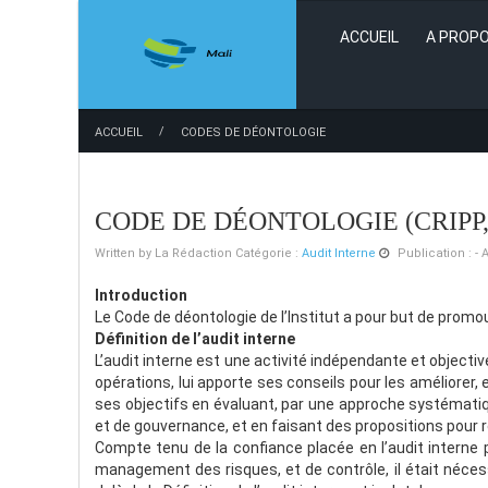
ACCUEIL
A PROPO
/
ACCUEIL
CODES DE DÉONTOLOGIE
CODE DE DÉONTOLOGIE (CRIPP, 
Written by
La Rédaction
Catégorie :
Audit Interne
Publication : - 
Introduction
Le Code de déontologie de l’Institut a pour but de promouv
Définition de l’audit interne
L’audit interne est une activité indépendante et objecti
opérations, lui apporte ses conseils pour les améliorer, e
ses objectifs en évaluant, par une approche systémat
et de gouvernance, et en faisant des propositions pour re
Compte tenu de la confiance placée en l’audit interne
management des risques, et de contrôle, il était néces