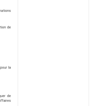
rmations
ation de
pour la
quer de
affaires