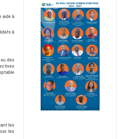
 aide à
didats à
A ou des
ectives
eptable
ant les
ous les