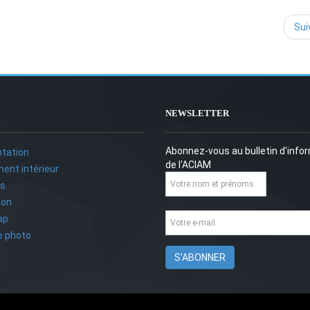
Sui
NEWSLETTER
Abonnez-vous au bulletin d'info
tation
de l'ACIAM
ent intérieur
ts
ion
ap
ie photo