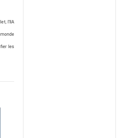
t, l'IIA
u monde
ier les