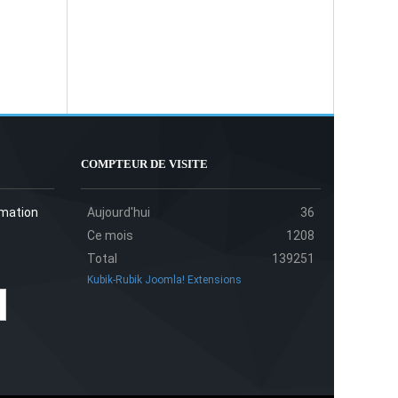
COMPTEUR DE VISITE
rmation
Aujourd'hui
36
Ce mois
1208
Total
139251
Kubik-Rubik Joomla! Extensions