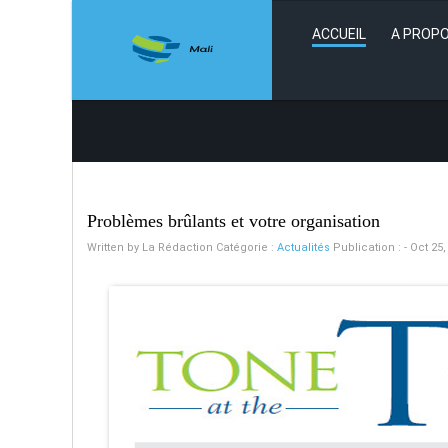
ACCUEIL
A PROPO
Problèmes brûlants et votre organisation
Written by
La Rédaction
Catégorie :
Actualités
Publication : - Oct 25,