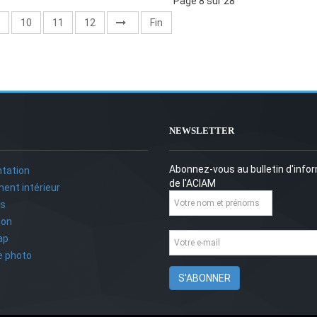
Page 8 sur 28
10
11
12
Fin
NEWSLETTER
Abonnez-vous au bulletin d'info
tation
de l'ACIAM
ent intérieur
ts
ion
ap
ie photo