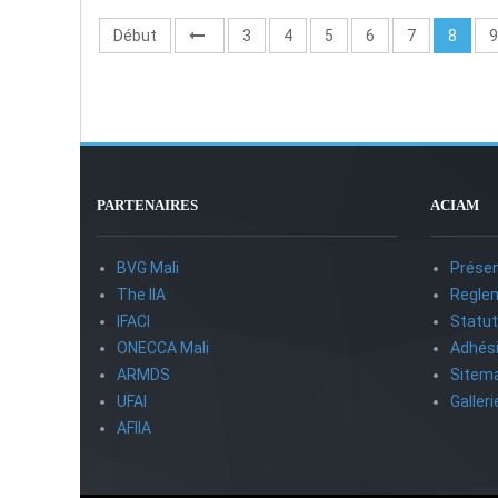
Début
3
4
5
6
7
8
9
PARTENAIRES
ACIAM
BVG Mali
Présen
The IIA
Reglem
IFACI
Statu
ONECCA Mali
Adhés
ARMDS
Sitem
UFAI
Galler
AFIIA