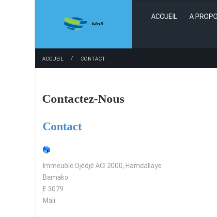
ACCUEIL
A PROPO
/
ACCUEIL
CONTACT
Contactez-Nous
Contact
Immeuble Djédjé ACI 2000, Hamdallaye
Bamako
E 3079
Mali