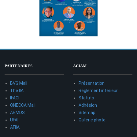
PARTENAIRES
ACIAM
BVG Mali
Présentation
The IIA
Reglement intérieur
IFACI
Statuts
ONECCA Mali
Adhésion
ARMDS
Sitemap
UFAI
Gallerie photo
AFIIA