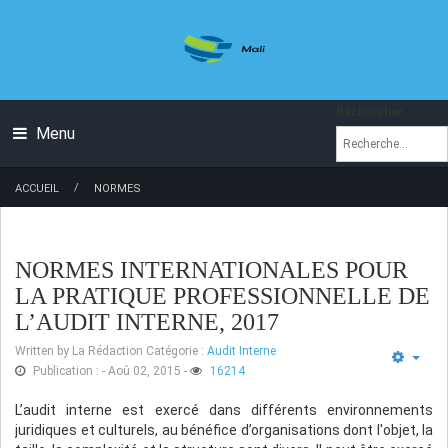
Rechercher
Menu
/
ACCUEIL
NORMES
NORMES INTERNATIONALES POUR
LA PRATIQUE PROFESSIONNELLE DE
L’AUDIT INTERNE, 2017
Written by
La Rédaction
Catégorie :
Audit Interne
Publication : - Aoû 02, 2015
-
16214
L’audit interne est exercé dans différents environnements
juridiques et culturels, au bénéfice d’organisations dont l'objet, la