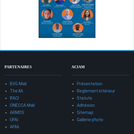
PARTENAIRES
ACIAM
BVG Mali
Présentation
The IIA
Reglement intérieur
IFACI
Statuts
ONECCA Mali
Adhésion
ARMDS
Sitemap
UFAI
Gallerie photo
AFIIA