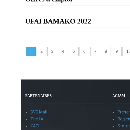
UFAI BAMAKO 2022
1
2
3
4
5
6
7
8
9
1
PARTENAIRES
ACIAM
BVG Mali
Présen
The IIA
Reglem
IFACI
Statu