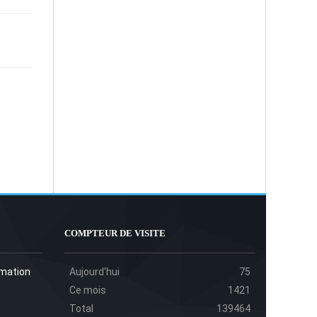
COMPTEUR DE VISITE
rmation
Aujourd'hui
75
Ce mois
1421
Total
139464