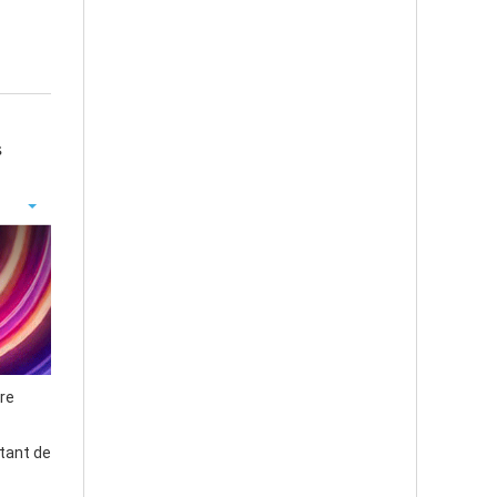
s
dre
tant de