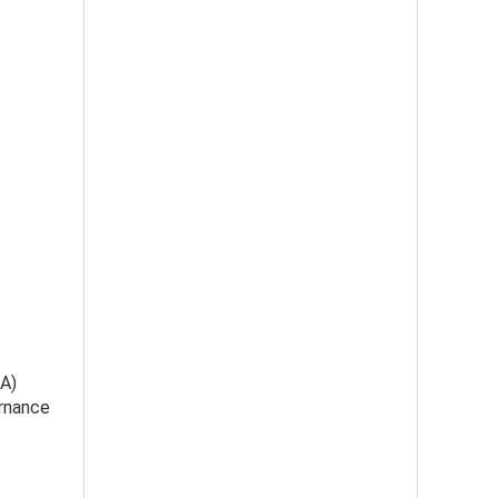
GA)
ernance