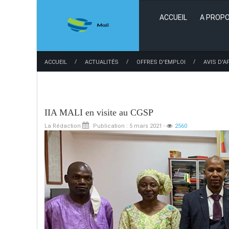
ACCUEIL
A PROPO
IIA MALI en visite à la CENTIF
La Rédaction
Publication : 5 mars 2021
-
3124
/
/
/
ACCUEIL
ACTUALITÉS
OFFRES D'EMPLOI
AVIS D'A
Lire la suite...
IIA MALI en visite au CGSP
La Rédaction
Publication : 5 mars 2021
-
2560