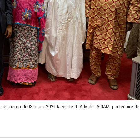
nt de la Transition, le Colonel Assimi Goita, IIA Mali - ACIAM a eu
Samoura de la Cellule Nationale de Traitement des Informations
 le mercredi 03 mars 2021 la visite d'IIA Mali - ACIAM, partenaire de