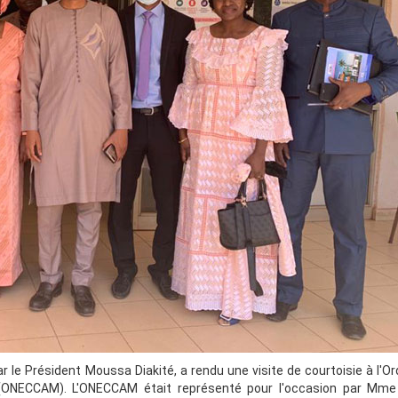
ar le Président Moussa Diakité, a rendu une visite de courtoisie à l'O
(ONECCAM). L'ONECCAM était représenté pour l'occasion par Mme