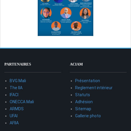
PARTENAIRES
ACIAM
BVG Mali
Présentation
The IIA
Reglement intérieur
IFACI
Statuts
ONECCA Mali
Adhésion
ARMDS
Sitemap
UFAI
Gallerie photo
AFIIA