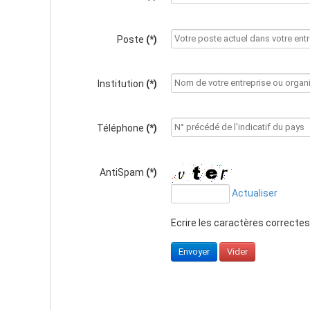
Poste
(*)
Institution
(*)
Téléphone
(*)
AntiSpam
(*)
Actualiser
Ecrire les caractères correcte
Envoyer
Vider