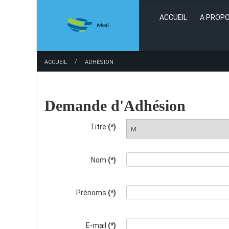
ACCUEIL
A PROPO
/
ACCUEIL
ADHÉSION
Demande d'Adhésion
Titre
(*)
Nom
(*)
Prénoms
(*)
E-mail
(*)