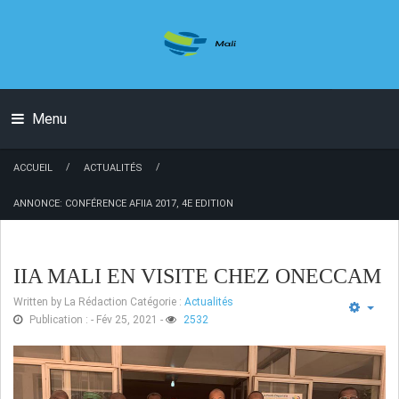
Menu
/
/
ACCUEIL
ACTUALITÉS
ANNONCE: CONFÉRENCE AFIIA 2017, 4E EDITION
IIA MALI EN VISITE CHEZ ONECCAM
Written by
La Rédaction
Catégorie :
Actualités
Publication : - Fév 25, 2021
-
2532