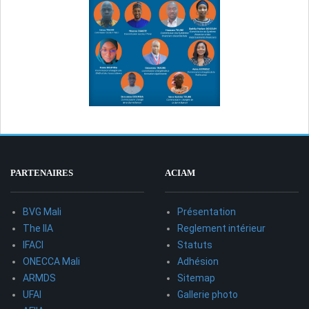
PARTENAIRES
ACIAM
BVG Mali
Présentation
The IIA
Reglement intérieur
IFACI
Statuts
ONECCA Mali
Adhésion
ARMDS
Sitemap
UFAI
Gallerie photo