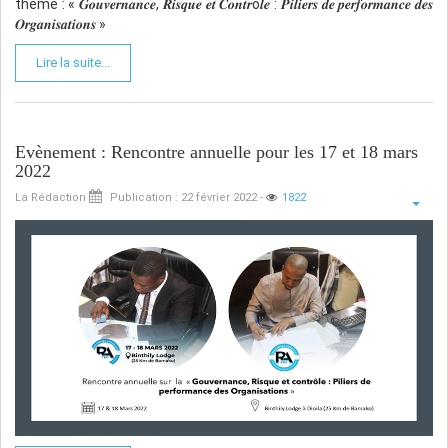
thème : « 𝑮𝒐𝒖𝒗𝒆𝒓𝒏𝒂𝒏𝒄𝒆, 𝑹𝒊𝒔𝒒𝒖𝒆 𝒆𝒕 𝑪𝒐𝒏𝒕𝒓ô𝒍𝒆 : 𝑷𝒊𝒍𝒊𝒆𝒓𝒔 𝒅𝒆 𝒑𝒆𝒓𝒇𝒐𝒓𝒎𝒂𝒏𝒄𝒆 𝒅𝒆𝒔
𝑶𝒓𝒈𝒂𝒏𝒊𝒔𝒂𝒕𝒊𝒐𝒏𝒔 »
Lire la suite...
Evènement : Rencontre annuelle pour les 17 et 18 mars
2022
La Rédaction
Publication : 22 février 2022
-
1822