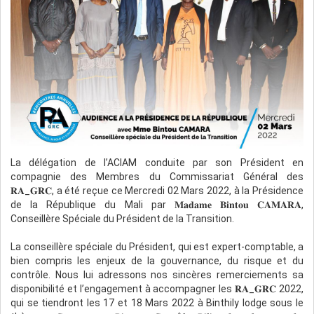
Les auditeurs internes doivent comprendre les
technologies courantes qui permettent le travail à
distance, les risques importants découlant de l'accès
à distance et les contrôles standard qui empêchent,
détectent ou corrigent l'accès ou le partage
d'informations non autorisés.
La pandémie de COVID-19 a entraîné une
augmentation significative du nombre de personnes
travaillant à domicile et les risques qui en résultent
liés à une main-d'œuvre mobile ou distante.
Ce guide remplace le Global Technology Audit Guide
(GTAG), "
Auditing Smart Devices
", et élargit la portée
La délégation de l’ACIAM conduite par son Président en
pour se concentrer sur un plus large éventail de
compagnie des Membres du Commissariat Général des
risques et de contrôles liés à une main-d'œuvre
𝐑𝐀_𝐆𝐑𝐂, a été reçue ce Mercredi 02 Mars 2022, à la Présidence
mobile.
de la République du Mali par 𝐌𝐚𝐝𝐚𝐦𝐞 𝐁𝐢𝐧𝐭𝐨𝐮 𝐂𝐀𝐌𝐀𝐑𝐀,
Conseillère Spéciale du Président de la Transition.
La conseillère spéciale du Président, qui est expert-comptable, a
bien compris les enjeux de la gouvernance, du risque et du
contrôle. Nous lui adressons nos sincères remerciements sa
disponibilité et l’engagement à accompagner les 𝐑𝐀_𝐆𝐑𝐂 2022,
qui se tiendront les 17 et 18 Mars 2022 à Binthily lodge sous le