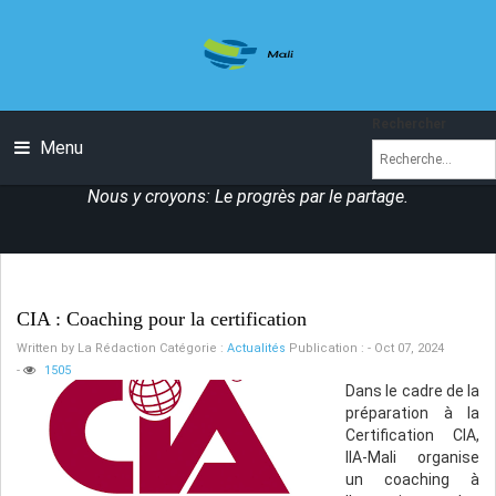
Rechercher
Menu
Nous y croyons: Le progrès par le partage.
CIA : Coaching pour la certification
Written by
La Rédaction
Catégorie :
Actualités
Publication : - Oct 07, 2024
-
1505
Dans le cadre de la
préparation à la
Certification CIA,
IIA-Mali organise
un coaching à