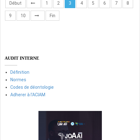
Début
1
2
3
4
5
6
7
8
9
10
Fin
AUDIT INTERNE
Définition
Normes
Codes de déontologie
Adherer à l'ACIAM