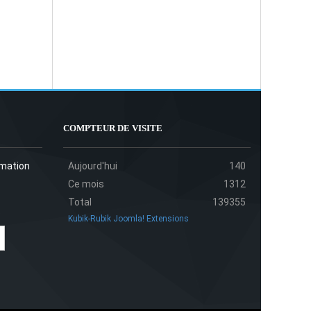
COMPTEUR DE VISITE
rmation
Aujourd'hui
140
Ce mois
1312
Total
139355
Kubik-Rubik Joomla! Extensions