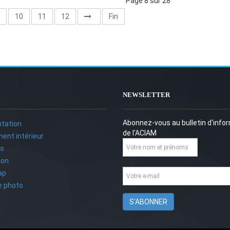
Page 8 sur 28
10
11
12
Fin
NEWSLETTER
Abonnez-vous au bulletin d'info
tation
de l'ACIAM
ent intérieur
ts
ion
ap
ie photo