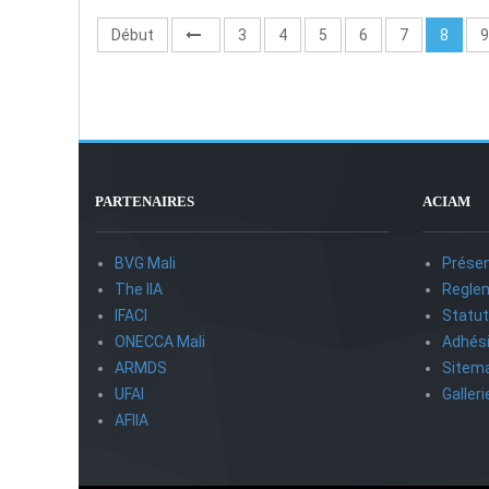
Début
3
4
5
6
7
8
9
PARTENAIRES
ACIAM
BVG Mali
Présen
The IIA
Reglem
IFACI
Statu
ONECCA Mali
Adhés
ARMDS
Sitem
UFAI
Galler
AFIIA