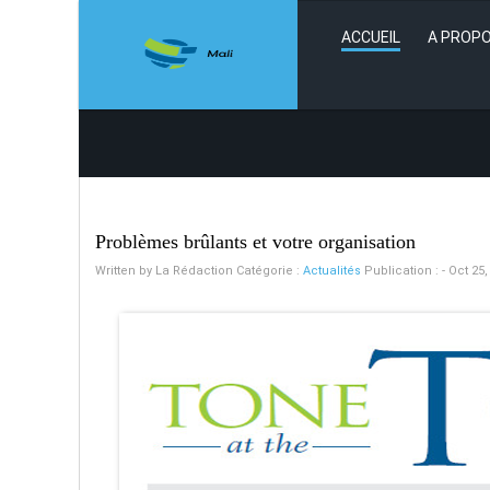
ACCUEIL
A PROPO
Problèmes brûlants et votre organisation
Written by
La Rédaction
Catégorie :
Actualités
Publication : - Oct 25,