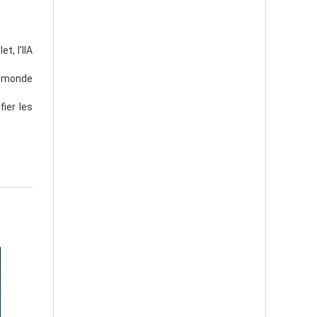
t, l'IIA
u monde
ier les