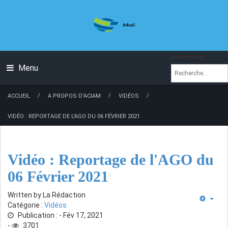
Rechercher
Menu
/
/
/
ACCUEIL
A PROPOS D'ACIAM
VIDÉOS
VIDÉO : REPORTAGE DE L'AGO DU 06 FÉVRIER 2021
Vidéo : Reportage de l'AGO du
06 Février 2021
Written by
La Rédaction
Catégorie :
Vidéos
Publication : - Fév 17, 2021
-
3701