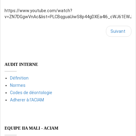
https://www.youtube.com/watch?
v=ZN7DGgwVnAc&list=PLCBqguaUiwS8p44gDXEa4I6_cWJ61EWJU&
Suivant
AUDIT INTERNE
Définition
Normes
Codes de déontologie
Adherer à l'ACIAM
EQUIPE IIA MALI - ACIAM