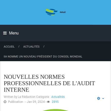
Menu
/
/
ACCUEIL
ACTUALITÉS
IIA NOMME UN NOUVEAU PRÉSIDENT DU CONSEIL MONDIAL
NOUVELLES NORMES
PROFESSIONNELLES DE L'AUDIT
INTERNE
Written by
La Rédaction
Catégorie :
Actualités
Publication : - Jan 09, 2024
-
2895