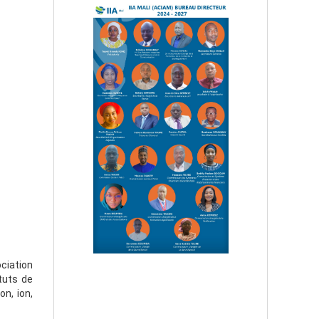
ciation
tuts de
on, ion,