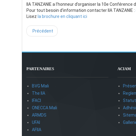
IIA TANZANIE a l’honneur d’organiser la 10e Conférence d
Pour tout besoin d’information contacter IIA TANZANIE :
Lisez
la brochure en cliquant ici
Précédent
PARTENAIRES
ACIAM
BVG Mali
Présen
The IIA
Reglem
IFACI
Statu
ONECCA Mali
Adhés
ARMDS
Sitem
UFAI
Galler
AFIIA