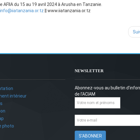
e AFIIA du 15 au 19 avril 2024 à Arusha en Tanzanie.
info@iiatanzania.or.tz
|| www.iiatanzania.or.tz
Sui
NEWSLETTER
Abonnez-vous au bulletin d'info
tation
de l'ACIAM
ent intérieur
ts
ion
ap
ie photo