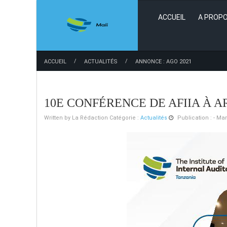
ACCUEIL
A PROPO
/
/
ACCUEIL
ACTUALITÉS
ANNONCE : AGO 2021
10E CONFÉRENCE DE AFIIA À 
Written by
La Rédaction
Catégorie :
Actualités
Publication : - Mar