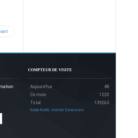
vant
COMPTEUR DE VISITE
rmation
Aujourd'hui
48
Ce mois
1220
Total
139263
Kubik-Rubik Joomla! Extensions