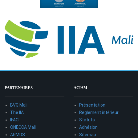
PARTENAIRES
ACIAM
BVG Mali
Présentation
The IIA
Reglement intérieur
IFACI
Statuts
ONECCA Mali
Adhésion
ARMDS
Sitemap