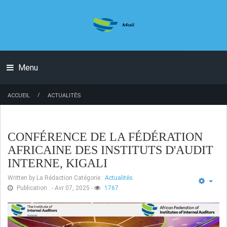
Menu
/
ACCUEIL
ACTUALITÉS
CONFÉRENCE DE LA FÉDÉRATION
AFRICAINE DES INSTITUTS D'AUDIT
INTERNE, KIGALI
Written by
La Rédaction
Catégorie :
Actualités
Publication : - Avr 07, 2025
-
1767