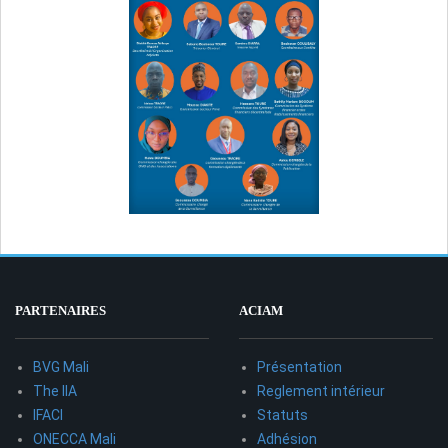
PARTENAIRES
ACIAM
BVG Mali
Présentation
The IIA
Reglement intérieur
IFACI
Statuts
ONECCA Mali
Adhésion