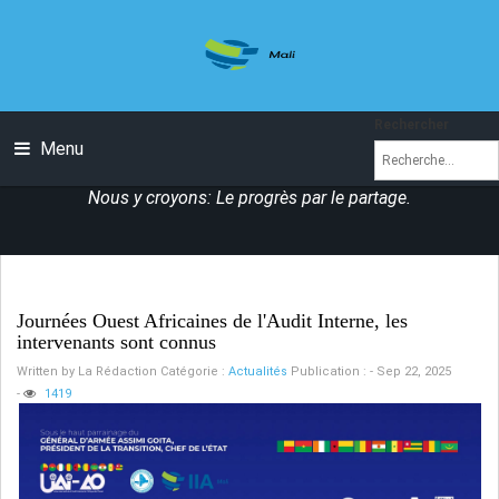
Rechercher
Menu
Nous y croyons: Le progrès par le partage.
Journées Ouest Africaines de l'Audit Interne, les
intervenants sont connus
Written by
La Rédaction
Catégorie :
Actualités
Publication : - Sep 22, 2025
-
1419