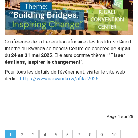
Conférence de la Fédération africaine des Instituts d'Audit
Interne du Rwanda se tiendra Centre de congrès de
Kigali
du
24 au 31 mai 2025
. Elle aura comme thème : "
Tisser
des liens, inspirer le changement
".
Pour tous les détails de l'évènement, visiter le site web
dédié :
https://www.iiarwanda.rw/afiIa-2025
Page 1 sur 28
1
2
3
4
5
6
7
8
9
10