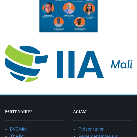
PARTENAIRES
ACIAM
BVG Mali
Présentation
The IIA
Reglement intérieur